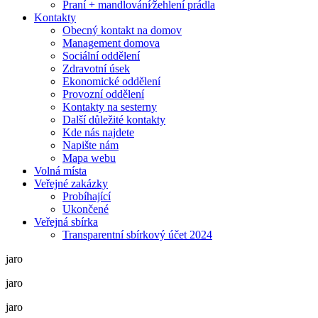
Praní + mandlování⁄žehlení prádla
Kontakty
Obecný kontakt na domov
Management domova
Sociální oddělení
Zdravotní úsek
Ekonomické oddělení
Provozní oddělení
Kontakty na sesterny
Další důležité kontakty
Kde nás najdete
Napište nám
Mapa webu
Volná místa
Veřejné zakázky
Probíhající
Ukončené
Veřejná sbírka
Transparentní sbírkový účet 2024
jaro
jaro
jaro