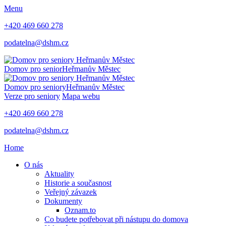
Menu
+420 469 660 278
podatelna@dshm.cz
Domov pro senior
Heřmanův Městec
Domov pro seniory
Heřmanův Městec
Verze pro seniory
Mapa webu
+420 469 660 278
podatelna@dshm.cz
Home
O nás
Aktuality
Historie a současnost
Veřejný závazek
Dokumenty
Oznam.to
Co budete potřebovat při nástupu do domova