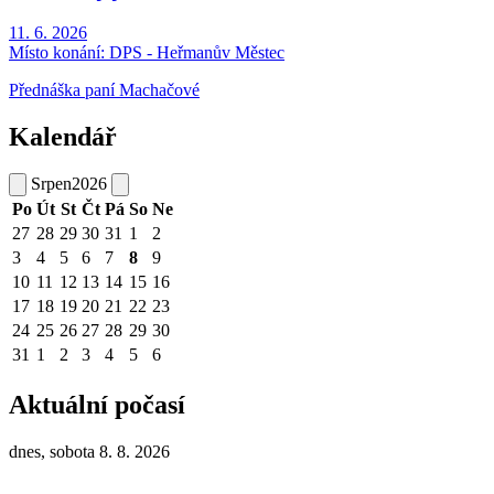
11. 6. 2026
Místo konání:
DPS - Heřmanův Městec
Přednáška paní Machačové
Kalendář
Srpen
2026
Po
Út
St
Čt
Pá
So
Ne
27
28
29
30
31
1
2
3
4
5
6
7
8
9
10
11
12
13
14
15
16
17
18
19
20
21
22
23
24
25
26
27
28
29
30
31
1
2
3
4
5
6
Aktuální počasí
dnes, sobota 8. 8. 2026