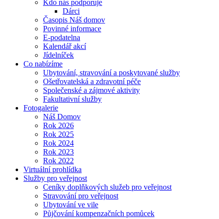
Kdo nás podporuje
Dárci
Časopis Náš domov
Povinné informace
E-podatelna
Kalendář akcí
Jídelníček
Co nabízíme
Ubytování, stravování a poskytované služby
Ošetřovatelská a zdravotní péče
Společenské a zájmové aktivity
Fakultativní služby
Fotogalerie
Náš Domov
Rok 2026
Rok 2025
Rok 2024
Rok 2023
Rok 2022
Virtuální prohlídka
Služby pro veřejnost
Ceníky doplňkových služeb pro veřejnost
Stravování pro veřejnost
Ubytování ve vile
Půjčování kompenzačních pomůcek