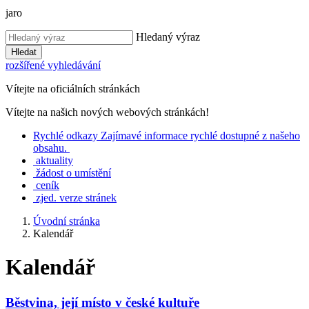
jaro
Hledaný výraz
Hledat
rozšířené vyhledávání
Vítejte na oficiálních stránkách
Vítejte na našich nových webových stránkách!
Rychlé
odkazy
Zajímavé informace rychlé dostupné z našeho
obsahu.
aktuality
žádost o umístění
ceník
zjed. verze stránek
Úvodní stránka
Kalendář
Kalendář
Běstvina, její místo v české kultuře