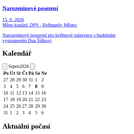
Narozeninové posezení
15. 6. 2026
Místo konání:
DPS - Heřmanův Městec
Narozeninové posezení pro květnové oslavence s hudebním
vystoupením Dua Šálkovi
Kalendář
Srpen
2026
Po
Út
St
Čt
Pá
So
Ne
27
28
29
30
31
1
2
3
4
5
6
7
8
9
10
11
12
13
14
15
16
17
18
19
20
21
22
23
24
25
26
27
28
29
30
31
1
2
3
4
5
6
Aktuální počasí