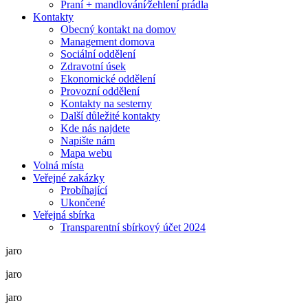
Praní + mandlování⁄žehlení prádla
Kontakty
Obecný kontakt na domov
Management domova
Sociální oddělení
Zdravotní úsek
Ekonomické oddělení
Provozní oddělení
Kontakty na sesterny
Další důležité kontakty
Kde nás najdete
Napište nám
Mapa webu
Volná místa
Veřejné zakázky
Probíhající
Ukončené
Veřejná sbírka
Transparentní sbírkový účet 2024
jaro
jaro
jaro