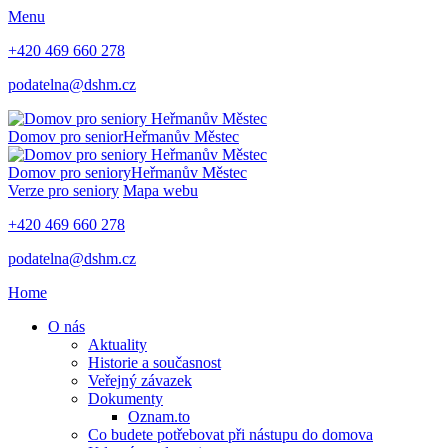
Menu
+420 469 660 278
podatelna@dshm.cz
Domov pro senior
Heřmanův Městec
Domov pro seniory
Heřmanův Městec
Verze pro seniory
Mapa webu
+420 469 660 278
podatelna@dshm.cz
Home
O nás
Aktuality
Historie a současnost
Veřejný závazek
Dokumenty
Oznam.to
Co budete potřebovat při nástupu do domova