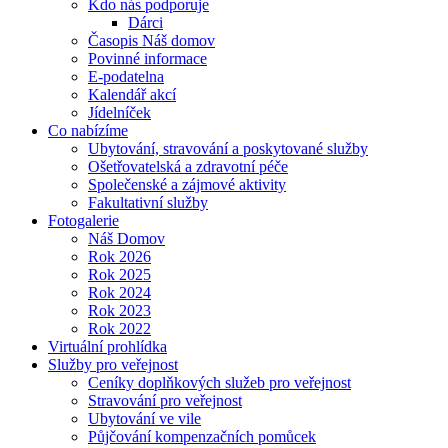
Kdo nás podporuje
Dárci
Časopis Náš domov
Povinné informace
E-podatelna
Kalendář akcí
Jídelníček
Co nabízíme
Ubytování, stravování a poskytované služby
Ošetřovatelská a zdravotní péče
Společenské a zájmové aktivity
Fakultativní služby
Fotogalerie
Náš Domov
Rok 2026
Rok 2025
Rok 2024
Rok 2023
Rok 2022
Virtuální prohlídka
Služby pro veřejnost
Ceníky doplňkových služeb pro veřejnost
Stravování pro veřejnost
Ubytování ve vile
Půjčování kompenzačních pomůcek