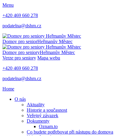
Menu
+420 469 660 278
podatelna@dshm.cz
Domov pro senior
Heřmanův Městec
Domov pro seniory
Heřmanův Městec
Verze pro seniory
Mapa webu
+420 469 660 278
podatelna@dshm.cz
Home
O nás
Aktuality
Historie a současnost
Veřejný závazek
Dokumenty
Oznam.to
Co budete potřebovat při nástupu do domova