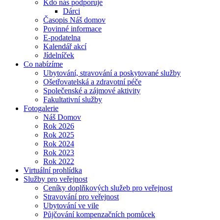
Kdo nás podporuje
Dárci
Časopis Náš domov
Povinné informace
E-podatelna
Kalendář akcí
Jídelníček
Co nabízíme
Ubytování, stravování a poskytované služby
Ošetřovatelská a zdravotní péče
Společenské a zájmové aktivity
Fakultativní služby
Fotogalerie
Náš Domov
Rok 2026
Rok 2025
Rok 2024
Rok 2023
Rok 2022
Virtuální prohlídka
Služby pro veřejnost
Ceníky doplňkových služeb pro veřejnost
Stravování pro veřejnost
Ubytování ve vile
Půjčování kompenzačních pomůcek