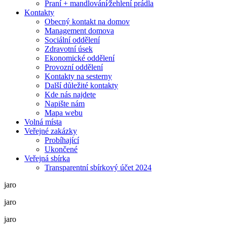
Praní + mandlování⁄žehlení prádla
Kontakty
Obecný kontakt na domov
Management domova
Sociální oddělení
Zdravotní úsek
Ekonomické oddělení
Provozní oddělení
Kontakty na sesterny
Další důležité kontakty
Kde nás najdete
Napište nám
Mapa webu
Volná místa
Veřejné zakázky
Probíhající
Ukončené
Veřejná sbírka
Transparentní sbírkový účet 2024
jaro
jaro
jaro