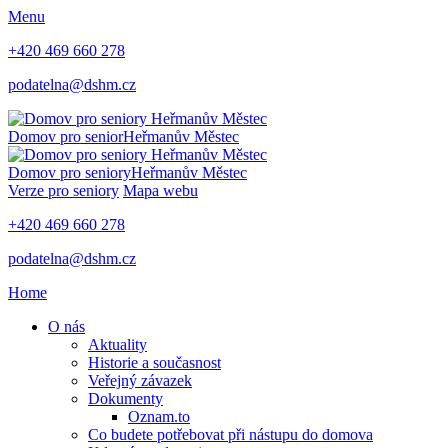
Menu
+420 469 660 278
podatelna@dshm.cz
Domov pro senior
Heřmanův Městec
Domov pro seniory
Heřmanův Městec
Verze pro seniory
Mapa webu
+420 469 660 278
podatelna@dshm.cz
Home
O nás
Aktuality
Historie a současnost
Veřejný závazek
Dokumenty
Oznam.to
Co budete potřebovat při nástupu do domova