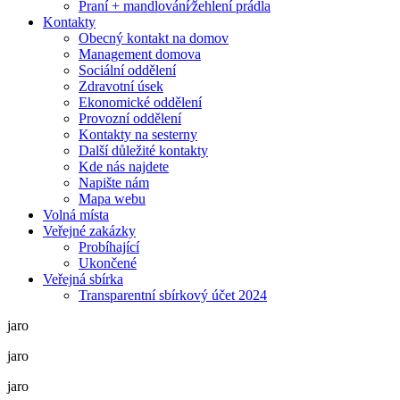
Praní + mandlování⁄žehlení prádla
Kontakty
Obecný kontakt na domov
Management domova
Sociální oddělení
Zdravotní úsek
Ekonomické oddělení
Provozní oddělení
Kontakty na sesterny
Další důležité kontakty
Kde nás najdete
Napište nám
Mapa webu
Volná místa
Veřejné zakázky
Probíhající
Ukončené
Veřejná sbírka
Transparentní sbírkový účet 2024
jaro
jaro
jaro