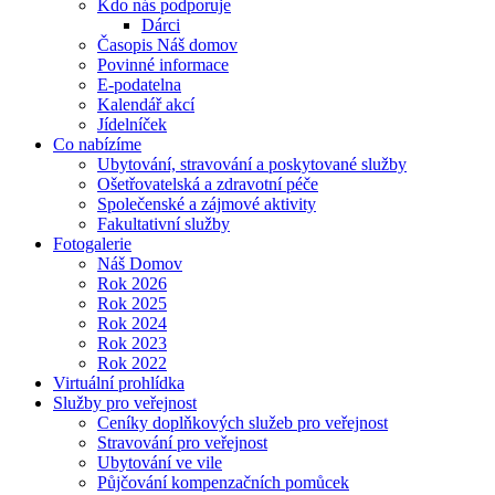
Kdo nás podporuje
Dárci
Časopis Náš domov
Povinné informace
E-podatelna
Kalendář akcí
Jídelníček
Co nabízíme
Ubytování, stravování a poskytované služby
Ošetřovatelská a zdravotní péče
Společenské a zájmové aktivity
Fakultativní služby
Fotogalerie
Náš Domov
Rok 2026
Rok 2025
Rok 2024
Rok 2023
Rok 2022
Virtuální prohlídka
Služby pro veřejnost
Ceníky doplňkových služeb pro veřejnost
Stravování pro veřejnost
Ubytování ve vile
Půjčování kompenzačních pomůcek