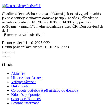
Chodíte kolem našeho domova a říkáte si, jak to asi vypadá uvnitř a
jak se o seniory v takovém domově pečuje? To vše a ještě více se
můžete dozvědět 3. 10. 2025 od 8:00 do 14:00, kdy pro Vás
pořádáme, v rámci 17. Týdne sociálních služeb ČR, Den otevřených
dveří.
Těšíme se na Vaši návštěvu!
Datum vložení:
1. 10. 2025 9:22
Datum poslední aktualizace:
1. 10. 2025 9:23
O nás
Aktuality
Historie a současnost
Veřejný závazek
Dokumenty
Co budete potřebovat při nástupu do domova
Kdo nás podporuje
Časopis Náš domov
Povinné informace