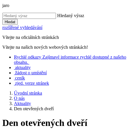
jaro
Hledaný výraz
Hledat
rozšířené vyhledávání
Vítejte na oficiálních stránkách
Vítejte na našich nových webových stránkách!
Rychlé
odkazy
Zajímavé informace rychlé dostupné z našeho
obsahu.
aktuality
žádost o umístění
ceník
zjed. verze stránek
Úvodní stránka
O nás
Aktuality
Den otevřených dveří
Den otevřených dveří