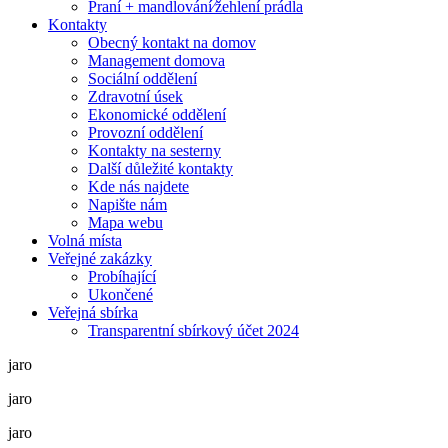
Praní + mandlování⁄žehlení prádla
Kontakty
Obecný kontakt na domov
Management domova
Sociální oddělení
Zdravotní úsek
Ekonomické oddělení
Provozní oddělení
Kontakty na sesterny
Další důležité kontakty
Kde nás najdete
Napište nám
Mapa webu
Volná místa
Veřejné zakázky
Probíhající
Ukončené
Veřejná sbírka
Transparentní sbírkový účet 2024
jaro
jaro
jaro