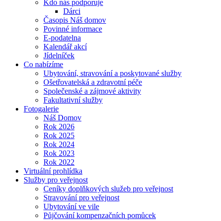
Kdo nás podporuje
Dárci
Časopis Náš domov
Povinné informace
E-podatelna
Kalendář akcí
Jídelníček
Co nabízíme
Ubytování, stravování a poskytované služby
Ošetřovatelská a zdravotní péče
Společenské a zájmové aktivity
Fakultativní služby
Fotogalerie
Náš Domov
Rok 2026
Rok 2025
Rok 2024
Rok 2023
Rok 2022
Virtuální prohlídka
Služby pro veřejnost
Ceníky doplňkových služeb pro veřejnost
Stravování pro veřejnost
Ubytování ve vile
Půjčování kompenzačních pomůcek