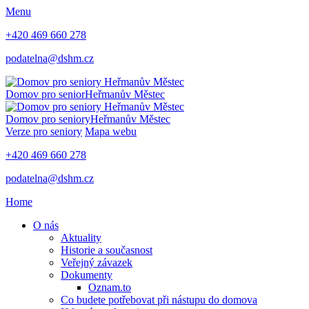
Menu
+420 469 660 278
podatelna@dshm.cz
Domov pro senior
Heřmanův Městec
Domov pro seniory
Heřmanův Městec
Verze pro seniory
Mapa webu
+420 469 660 278
podatelna@dshm.cz
Home
O nás
Aktuality
Historie a současnost
Veřejný závazek
Dokumenty
Oznam.to
Co budete potřebovat při nástupu do domova