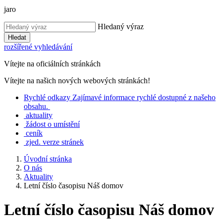
jaro
Hledaný výraz
Hledat
rozšířené vyhledávání
Vítejte na oficiálních stránkách
Vítejte na našich nových webových stránkách!
Rychlé
odkazy
Zajímavé informace rychlé dostupné z našeho
obsahu.
aktuality
žádost o umístění
ceník
zjed. verze stránek
Úvodní stránka
O nás
Aktuality
Letní číslo časopisu Náš domov
Letní číslo časopisu Náš domov