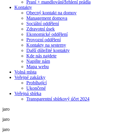
Praní + mandlování⁄žehlení prádla
Kontakty
Obecný kontakt na domov
Management domova
Sociální oddělení
Zdravotní úsek
Ekonomické oddělení
Provozní oddělení
Kontakty na sesterny
Další důležité kontakty
Kde nás najdete
Napište nám
Mapa webu
Volná místa
Veřejné zakázky
Probíhající
Ukončené
Veřejná sbírka
Transparentní sbírkový účet 2024
jaro
jaro
jaro