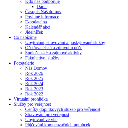
Kdo nás podporuje
Dárci
Časopis Náš domov
Povinné informace
E-podatelna
Kalendář akcí
Jídelníček
Co nabízíme
Ubytování, stravování a poskytované služby
Ošetřovatelská a zdravotní péče
Společenské a zájmové aktivity
Fakultativní služby
Fotogalerie
Náš Domov
Rok 2026
Rok 2025
Rok 2024
Rok 2023
Rok 2022
Virtuální prohlídka
Služby pro veřejnost
Ceníky doplňkových služeb pro veřejnost
Stravování pro veřejnost
Ubytování ve vile
Půjčování kompenzačních pomůcek