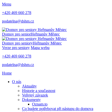
Menu
+420 469 660 278
podatelna@dshm.cz
Domov pro senior
Heřmanův Městec
Domov pro seniory
Heřmanův Městec
Verze pro seniory
Mapa webu
+420 469 660 278
podatelna@dshm.cz
Home
O nás
Aktuality
Historie a současnost
Veřejný závazek
Dokumenty
Oznam.to
Co budete potřebovat při nástupu do domova