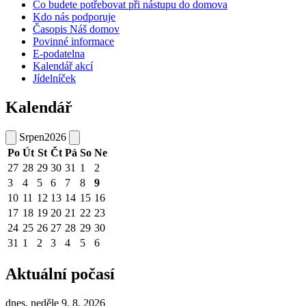
Co budete potřebovat při nástupu do domova
Kdo nás podporuje
Časopis Náš domov
Povinné informace
E-podatelna
Kalendář akcí
Jídelníček
Kalendář
Srpen
2026
Po
Út
St
Čt
Pá
So
Ne
27
28
29
30
31
1
2
3
4
5
6
7
8
9
10
11
12
13
14
15
16
17
18
19
20
21
22
23
24
25
26
27
28
29
30
31
1
2
3
4
5
6
Aktuální počasí
dnes, neděle 9. 8. 2026