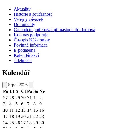
Aktuality
Historie a současnost
Veřejný závazek
Dokumenty
Co budete potřebovat při nástupu do domova
Kdo nás podporuje
Časopis Náš domov
Povinné informace
E-podatelna
Kalendář akcí
Jídelníček
Kalendář
Srpen
2026
Po
Út
St
Čt
Pá
So
Ne
27
28
29
30
31
1
2
3
4
5
6
7
8
9
10
11
12
13
14
15
16
17
18
19
20
21
22
23
24
25
26
27
28
29
30