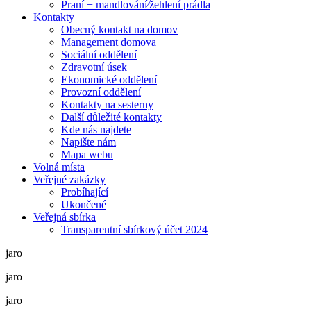
Praní + mandlování⁄žehlení prádla
Kontakty
Obecný kontakt na domov
Management domova
Sociální oddělení
Zdravotní úsek
Ekonomické oddělení
Provozní oddělení
Kontakty na sesterny
Další důležité kontakty
Kde nás najdete
Napište nám
Mapa webu
Volná místa
Veřejné zakázky
Probíhající
Ukončené
Veřejná sbírka
Transparentní sbírkový účet 2024
jaro
jaro
jaro