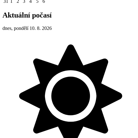
31
1
2
3
4
5
6
Aktuální počasí
dnes, pondělí 10. 8. 2026