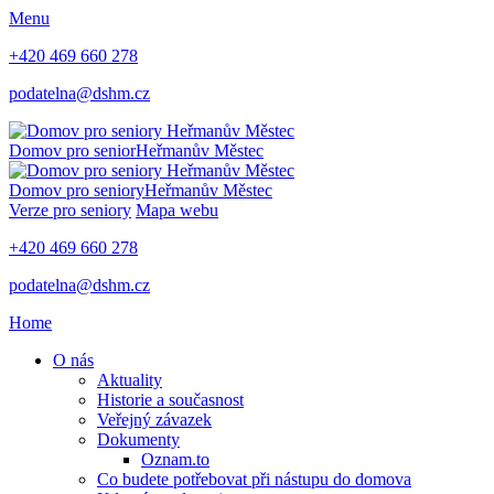
Menu
+420 469 660 278
podatelna@dshm.cz
Domov pro senior
Heřmanův Městec
Domov pro seniory
Heřmanův Městec
Verze pro seniory
Mapa webu
+420 469 660 278
podatelna@dshm.cz
Home
O nás
Aktuality
Historie a současnost
Veřejný závazek
Dokumenty
Oznam.to
Co budete potřebovat při nástupu do domova