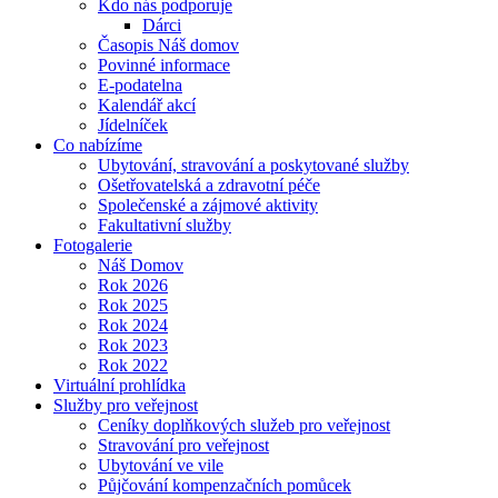
Kdo nás podporuje
Dárci
Časopis Náš domov
Povinné informace
E-podatelna
Kalendář akcí
Jídelníček
Co nabízíme
Ubytování, stravování a poskytované služby
Ošetřovatelská a zdravotní péče
Společenské a zájmové aktivity
Fakultativní služby
Fotogalerie
Náš Domov
Rok 2026
Rok 2025
Rok 2024
Rok 2023
Rok 2022
Virtuální prohlídka
Služby pro veřejnost
Ceníky doplňkových služeb pro veřejnost
Stravování pro veřejnost
Ubytování ve vile
Půjčování kompenzačních pomůcek