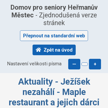
Domov pro seniory Heřmanův
Městec
- Zjednodušená verze
stránek
Přepnout na standardní web
Zpět na úvod
Nastavení velikosti písma
—
+
Aktuality - Ježíšek
nezahálí - Maple
restaurant a jejich dárci