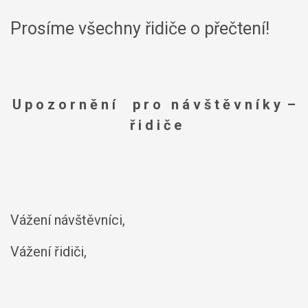
Prosíme všechny řidiče o přečtení!
U p o z o r n ě n í p r o n á v š t ě v n í k y –
ř i d i č e
Vážení návštěvníci,
Vážení řidiči,