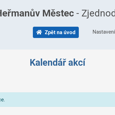
 Heřmanův Městec
- Zjednod
Nastavení
Zpět na úvod
Kalendář akcí
ce.