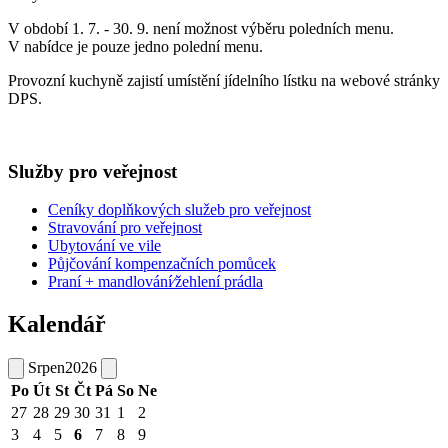
V období 1. 7. - 30. 9. není možnost výběru poledních menu.
V nabídce je pouze jedno polední menu.
Provozní kuchyně zajistí umístění jídelního lístku na webové stránky
DPS.
Služby pro veřejnost
Ceníky doplňkových služeb pro veřejnost
Stravování pro veřejnost
Ubytování ve vile
Půjčování kompenzačních pomůcek
Praní + mandlování⁄žehlení prádla
Kalendář
Srpen
2026
Po
Út
St
Čt
Pá
So
Ne
27
28
29
30
31
1
2
3
4
5
6
7
8
9