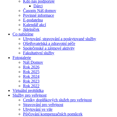
Kdo nás podporuje
Dárci
Časopis Náš domov
Povinné informace
E-podatelna
Kalendář akcí
Jídelníček
Co nabízíme
Ubytování, stravování a poskytované služby
Ošetřovatelská a zdravotní péče
Společenské a zájmové aktivity
Fakultativní služby
Fotogalerie
Náš Domov
Rok 2026
Rok 2025
Rok 2024
Rok 2023
Rok 2022
Virtuální prohlídka
Služby pro veřejnost
Ceníky doplňkových služeb pro veřejnost
Stravování pro veřejnost
Ubytování ve vile
Půjčování kompenzačních pomůcek