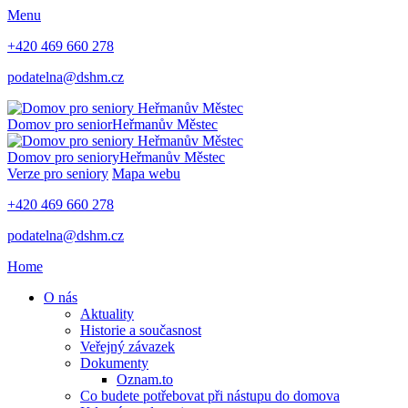
Menu
+420 469 660 278
podatelna@dshm.cz
Domov pro senior
Heřmanův Městec
Domov pro seniory
Heřmanův Městec
Verze pro seniory
Mapa webu
+420 469 660 278
podatelna@dshm.cz
Home
O nás
Aktuality
Historie a současnost
Veřejný závazek
Dokumenty
Oznam.to
Co budete potřebovat při nástupu do domova