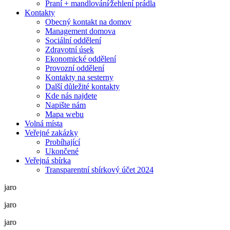
Praní + mandlování⁄žehlení prádla
Kontakty
Obecný kontakt na domov
Management domova
Sociální oddělení
Zdravotní úsek
Ekonomické oddělení
Provozní oddělení
Kontakty na sesterny
Další důležité kontakty
Kde nás najdete
Napište nám
Mapa webu
Volná místa
Veřejné zakázky
Probíhající
Ukončené
Veřejná sbírka
Transparentní sbírkový účet 2024
jaro
jaro
jaro