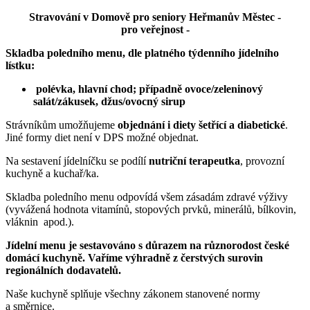
Stravování v Domově pro seniory Heřmanův Městec -
pro veřejnost -
Skladba poledního menu, dle platného týdenního jídelního
lístku:
polévka, hlavní chod; případně ovoce/zeleninový
salát/zákusek, džus/ovocný sirup
Strávníkům umožňujeme
objednání i diety šetřící a diabetické
.
Jiné formy diet není v DPS možné objednat.
Na sestavení jídelníčku se podílí
nutriční terapeutka
, provozní
kuchyně a kuchař/ka.
Skladba poledního menu odpovídá všem zásadám zdravé výživy
(vyvážená hodnota vitamínů, stopových prvků, minerálů, bílkovin,
vláknin apod.).
Jídelní menu je sestavováno s důrazem na různorodost české
domácí kuchyně. Vaříme výhradně z čerstvých surovin
regionálních dodavatelů.
Naše kuchyně splňuje všechny zákonem stanovené normy
a směrnice.