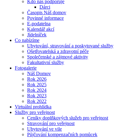
Kdo nás podporuje
Dárci
Časopis Náš domov
Povinné informace
E-podatelna
Kalendář akcí
Jídelníček
Co nabízíme
Ubytování, stravování a poskytované služby
Ošetřovatelská a zdravotní péče
Společenské a zájmové aktivity
Fakultativní služby
Fotogalerie
Náš Domov
Rok 2026
Rok 2025
Rok 2024
Rok 2023
Rok 2022
Virtuální prohlídka
Služby pro veřejnost
Ceníky doplňkových služeb pro veřejnost
Stravování pro veřejnost
Ubytování ve vile
Půjčování kompenzačních pomůcek