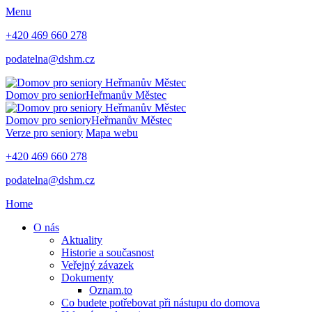
Menu
+420 469 660 278
podatelna@dshm.cz
Domov pro senior
Heřmanův Městec
Domov pro seniory
Heřmanův Městec
Verze pro seniory
Mapa webu
+420 469 660 278
podatelna@dshm.cz
Home
O nás
Aktuality
Historie a současnost
Veřejný závazek
Dokumenty
Oznam.to
Co budete potřebovat při nástupu do domova