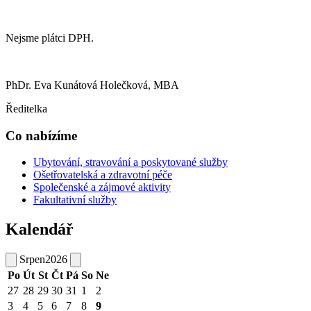
Nejsme plátci DPH.
PhDr. Eva Kunátová Holečková, MBA
Ředitelka
Co nabízíme
Ubytování, stravování a poskytované služby
Ošetřovatelská a zdravotní péče
Společenské a zájmové aktivity
Fakultativní služby
Kalendář
Srpen
2026
Po
Út
St
Čt
Pá
So
Ne
27
28
29
30
31
1
2
3
4
5
6
7
8
9