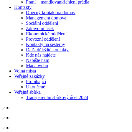
Praní + mandlování⁄žehlení prádla
Kontakty
Obecný kontakt na domov
Management domova
Sociální oddělení
Zdravotní úsek
Ekonomické oddělení
Provozní oddělení
Kontakty na sesterny
Další důležité kontakty
Kde nás najdete
Napište nám
Mapa webu
Volná místa
Veřejné zakázky
Probíhající
Ukončené
Veřejná sbírka
Transparentní sbírkový účet 2024
jaro
jaro
jaro