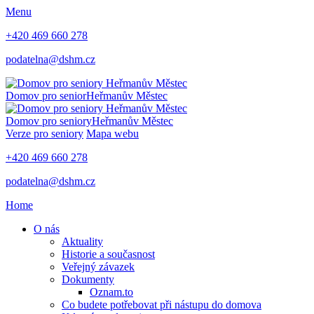
Menu
+420 469 660 278
podatelna@dshm.cz
Domov pro senior
Heřmanův Městec
Domov pro seniory
Heřmanův Městec
Verze pro seniory
Mapa webu
+420 469 660 278
podatelna@dshm.cz
Home
O nás
Aktuality
Historie a současnost
Veřejný závazek
Dokumenty
Oznam.to
Co budete potřebovat při nástupu do domova