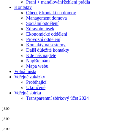
Praní + mandlování⁄žehlení prádla
Kontakty
Obecný kontakt na domov
Management domova
Sociální oddělení
Zdravotní úsek
Ekonomické oddělení
Provozní oddělení
Kontakty na sesterny
Další důležité kontakty
Kde nás najdete
Napište nám
Mapa webu
Volná místa
Veřejné zakázky
Probíhající
Ukončené
Veřejná sbírka
Transparentní sbírkový účet 2024
jaro
jaro
jaro