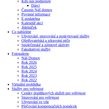
Kdo nás podporuje
Dárci
Časopis Náš domov
Povinné informace
E-podatelna
Kalendář akcí
Jídelníček
Co nabízíme
Ubytování, stravování a poskytované služby
Ošetřovatelská a zdravotní péče
Společenské a zájmové aktivity
Fakultativní služby
Fotogalerie
Náš Domov
Rok 2026
Rok 2025
Rok 2024
Rok 2023
Rok 2022
Virtuální prohlídka
Služby pro veřejnost
Ceníky doplňkových služeb pro veřejnost
Stravování pro veřejnost
Ubytování ve vile
Půjčování kompenzačních pomůcek