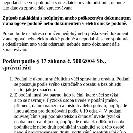
nepodaří-li se ve spolupráci s odesílatelem vadu odstranit, nebude
tato datová zpráva dále zpracovávána.
Způsob nakládání s neúplným anebo poškozeným dokumentem
v analogové podobě nebo dokumentem v elektronické podobě.
Pokud bude na adresu doručen neúplný nebo poškozený dokument
v analogové nebo elektronické podobě a nepodaří-li se ve spolupráci
s odesílatelem tuto vadu odstranit, nebude tento dokument dále
zpracováván.
Podání podle § 37 zákona č. 500/2004 Sb.,
správní řád
Podání je úkonem směřujícím vůči správnímu orgánu. Podání
se posuzuje podle svého skutečného obsahu a bez ohledu
na to, jak je označeno.
Z podání musí být patrno, kdo je činí, které věci se týká
a co se navrhuje. Fyzická osoba uvede v podání jméno,
příjmení, datum narození a místo trvalého pobytu, popřípadě
jinou adresu pro doručování podle § 19 odst. 4. V podání
souvisejícím s její podnikatelskou činností uvede fyzická
osoba jméno a příjmení, popřípadě dodatek odlišující osobu
podnikatele nebo druh podnikání vztahující se k této osobě
nebo jí provozovanému druhu podnikání, identifikační číslo