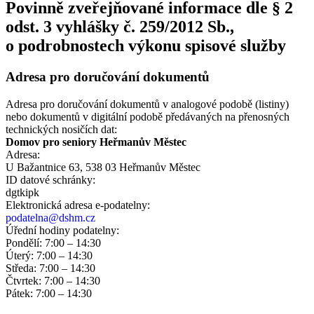
Povinně zveřejňované informace dle § 2
odst. 3 vyhlášky č. 259/2012 Sb.,
o podrobnostech výkonu spisové služby
Adresa pro doručování dokumentů
Adresa pro doručování dokumentů v analogové podobě (listiny)
nebo dokumentů v digitální podobě předávaných na přenosných
technických nosičích dat:
Domov pro seniory Heřmanův Městec
Adresa:
U Bažantnice 63, 538 03 Heřmanův Městec
ID datové schránky:
dgtkipk
Elektronická adresa e‑podatelny:
podatelna@dshm.cz
Úřední hodiny podatelny:
Pondělí: 7:00 – 14:30
Úterý: 7:00 – 14:30
Středa: 7:00 – 14:30
Čtvrtek: 7:00 – 14:30
Pátek: 7:00 – 14:30