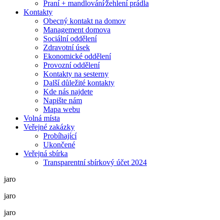
Praní + mandlování⁄žehlení prádla
Kontakty
Obecný kontakt na domov
Management domova
Sociální oddělení
Zdravotní úsek
Ekonomické oddělení
Provozní oddělení
Kontakty na sesterny
Další důležité kontakty
Kde nás najdete
Napište nám
Mapa webu
Volná místa
Veřejné zakázky
Probíhající
Ukončené
Veřejná sbírka
Transparentní sbírkový účet 2024
jaro
jaro
jaro