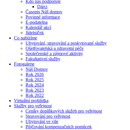
Kdo nás podporuje
Dárci
Časopis Náš domov
Povinné informace
E-podatelna
Kalendář akcí
Jídelníček
Co nabízíme
Ubytování, stravování a poskytované služby
Ošetřovatelská a zdravotní péče
Společenské a zájmové aktivity
Fakultativní služby
Fotogalerie
Náš Domov
Rok 2026
Rok 2025
Rok 2024
Rok 2023
Rok 2022
Virtuální prohlídka
Služby pro veřejnost
Ceníky doplňkových služeb pro veřejnost
Stravování pro veřejnost
Ubytování ve vile
Půjčování kompenzačních pomůcek