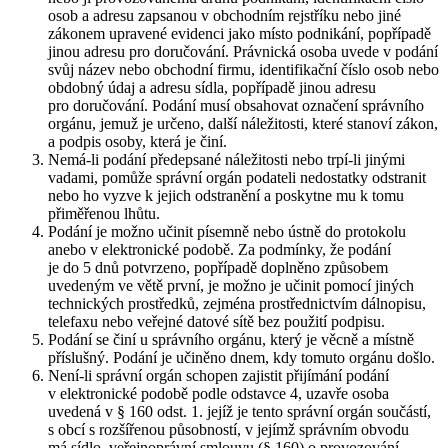
osob a adresu zapsanou v obchodním rejstříku nebo jiné
zákonem upravené evidenci jako místo podnikání, popřípadě
jinou adresu pro doručování. Právnická osoba uvede v podání
svůj název nebo obchodní firmu, identifikační číslo osob nebo
obdobný údaj a adresu sídla, popřípadě jinou adresu
pro doručování. Podání musí obsahovat označení správního
orgánu, jemuž je určeno, další náležitosti, které stanoví zákon,
a podpis osoby, která je činí.
Nemá-li podání předepsané náležitosti nebo trpí-li jinými
vadami, pomůže správní orgán podateli nedostatky odstranit
nebo ho vyzve k jejich odstranění a poskytne mu k tomu
přiměřenou lhůtu.
Podání je možno učinit písemně nebo ústně do protokolu
anebo v elektronické podobě. Za podmínky, že podání
je do 5 dnů potvrzeno, popřípadě doplněno způsobem
uvedeným ve větě první, je možno je učinit pomocí jiných
technických prostředků, zejména prostřednictvím dálnopisu,
telefaxu nebo veřejné datové sítě bez použití podpisu.
Podání se činí u správního orgánu, který je věcně a místně
příslušný. Podání je učiněno dnem, kdy tomuto orgánu došlo.
Není-li správní orgán schopen zajistit přijímání podání
v elektronické podobě podle odstavce 4, uzavře osoba
uvedená v § 160 odst. 1. jejíž je tento správní orgán součástí,
s obcí s rozšířenou působností, v jejímž správním obvodu
má sídlo, veřejnoprávní smlouvu (§ 160) o provozování