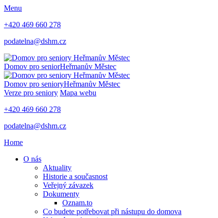
Menu
+420 469 660 278
podatelna@dshm.cz
Domov pro senior
Heřmanův Městec
Domov pro seniory
Heřmanův Městec
Verze pro seniory
Mapa webu
+420 469 660 278
podatelna@dshm.cz
Home
O nás
Aktuality
Historie a současnost
Veřejný závazek
Dokumenty
Oznam.to
Co budete potřebovat při nástupu do domova