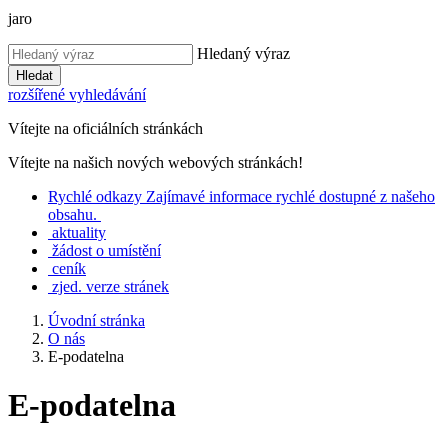
jaro
Hledaný výraz
Hledat
rozšířené vyhledávání
Vítejte na oficiálních stránkách
Vítejte na našich nových webových stránkách!
Rychlé
odkazy
Zajímavé informace rychlé dostupné z našeho
obsahu.
aktuality
žádost o umístění
ceník
zjed. verze stránek
Úvodní stránka
O nás
E-podatelna
E-podatelna