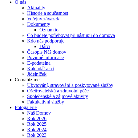
O nás
Aktuality
Historie a současnost
Veřejný závazek
Dokumenty
Oznam.to
Co budete potřebovat při nástupu do domova
Kdo nás podporuje
Dárci
Časopis Náš domov
Povinné informace
E-podatelna
Kalendář akcí
Jídelníček
Co nabízíme
Ubytování, stravování a poskytované služby
Ošetřovatelská a zdravotní péče
Společenské a zájmové aktivity
Fakultativní služby
Fotogalerie
Náš Domov
Rok 2026
Rok 2025
Rok 2024
Rok 2023