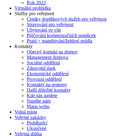
Rok 2022
Virtuální prohlídka
Služby pro veřejnost
Ceníky doplňkových služeb pro veřejnost
Stravování pro veřejnost
Ubytování ve vile
Půjčování kompenzačních pomůcek
Praní + mandlování/žehlení prádla
Kontakty
Obecný kontakt na domov
Management domova
Sociální oddělení
Zdravotní úsek
Ekonomické oddělení
Provozní oddělení
Kontakty na sesterny
Další důležité kontakty
Kde nás najdete
Napište nám
Mapa webu
Volná místa
Veřejné zakázky
Probíhající
Ukončené
Veřejná sbírka