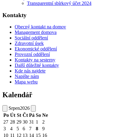
Transparentní sbírkový účet 2024
Kontakty
Obecný kontakt na domov
Management domova
Sociální oddělení
Zdravotní úsek
Ekonomické oddělení
Provozní oddělení
Kontakty na sesterny
Další důležité kontakty
Kde nás najdete
Napište nám
Mapa webu
Kalendář
Srpen
2026
Po
Út
St
Čt
Pá
So
Ne
27
28
29
30
31
1
2
3
4
5
6
7
8
9
10
11
12
13
14
15
16