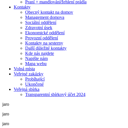
Praní + mandlování⁄žehlení prádla
Kontakty
Obecný kontakt na domov
Management domova
Sociální oddělení
Zdravotní úsek
Ekonomické oddělení
Provozní oddělení
Kontakty na sesterny
Další důležité kontakty
Kde nás najdete
Napište nám
Mapa webu
Volná místa
Veřejné zakázky
Probíhající
Ukončené
Veřejná sbírka
Transparentní sbírkový účet 2024
jaro
jaro
jaro