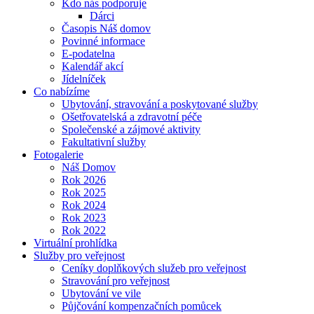
Kdo nás podporuje
Dárci
Časopis Náš domov
Povinné informace
E-podatelna
Kalendář akcí
Jídelníček
Co nabízíme
Ubytování, stravování a poskytované služby
Ošetřovatelská a zdravotní péče
Společenské a zájmové aktivity
Fakultativní služby
Fotogalerie
Náš Domov
Rok 2026
Rok 2025
Rok 2024
Rok 2023
Rok 2022
Virtuální prohlídka
Služby pro veřejnost
Ceníky doplňkových služeb pro veřejnost
Stravování pro veřejnost
Ubytování ve vile
Půjčování kompenzačních pomůcek