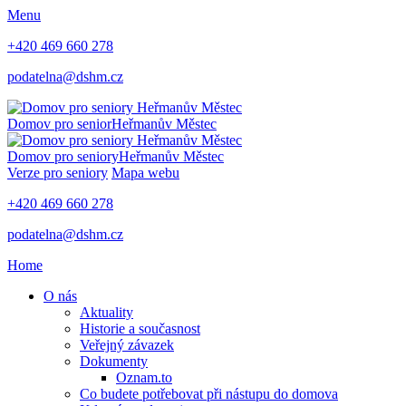
Menu
+420 469 660 278
podatelna@dshm.cz
Domov pro senior
Heřmanův Městec
Domov pro seniory
Heřmanův Městec
Verze pro seniory
Mapa webu
+420 469 660 278
podatelna@dshm.cz
Home
O nás
Aktuality
Historie a současnost
Veřejný závazek
Dokumenty
Oznam.to
Co budete potřebovat při nástupu do domova