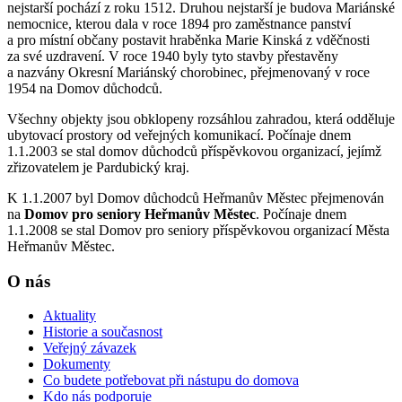
nejstarší pochází z roku 1512. Druhou nejstarší je budova Mariánské
nemocnice, kterou dala v roce 1894 pro zaměstnance panství
a pro místní občany postavit hraběnka Marie Kinská z vděčnosti
za své uzdravení. V roce 1940 byly tyto stavby přestavěny
a nazvány Okresní Mariánský chorobinec, přejmenovaný v roce
1954 na Domov důchodců.
Všechny objekty jsou obklopeny rozsáhlou zahradou, která odděluje
ubytovací prostory od veřejných komunikací. Počínaje dnem
1.1.2003 se stal domov důchodců příspěvkovou organizací, jejímž
zřizovatelem je Pardubický kraj.
K 1.1.2007 byl Domov důchodců Heřmanův Městec přejmenován
na
Domov pro seniory Heřmanův Městec
. Počínaje dnem
1.1.2008 se stal Domov pro seniory příspěvkovou organizací Města
Heřmanův Městec.
O nás
Aktuality
Historie a současnost
Veřejný závazek
Dokumenty
Co budete potřebovat při nástupu do domova
Kdo nás podporuje