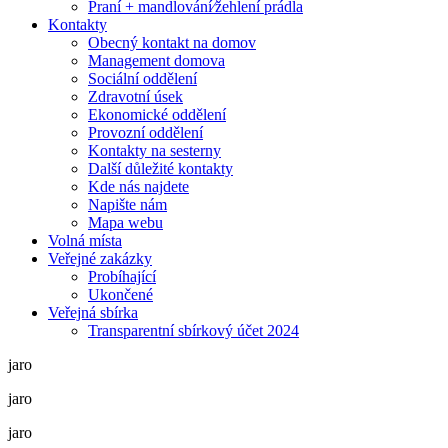
Praní + mandlování⁄žehlení prádla
Kontakty
Obecný kontakt na domov
Management domova
Sociální oddělení
Zdravotní úsek
Ekonomické oddělení
Provozní oddělení
Kontakty na sesterny
Další důležité kontakty
Kde nás najdete
Napište nám
Mapa webu
Volná místa
Veřejné zakázky
Probíhající
Ukončené
Veřejná sbírka
Transparentní sbírkový účet 2024
jaro
jaro
jaro