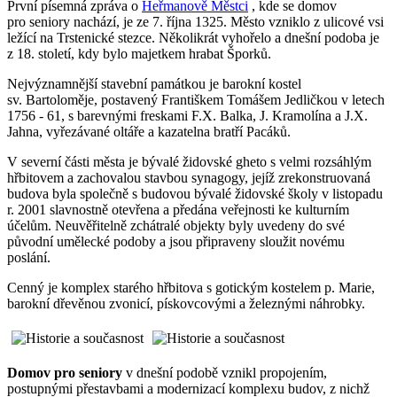
První písemná zpráva o
Heřmanově Městci
, kde se domov
pro seniory nachází, je ze 7. října 1325. Město vzniklo z ulicové vsi
ležící na Trstenické stezce. Několikrát vyhořelo a dnešní podoba je
z 18. století, kdy bylo majetkem hrabat Šporků.
Nejvýznamnější stavební památkou je barokní kostel
sv. Bartoloměje, postavený Františkem Tomášem Jedličkou v letech
1756 - 61, s barevnými freskami F.X. Balka, J. Kramolína a J.X.
Jahna, vyřezávané oltáře a kazatelna bratří Pacáků.
V severní části města je bývalé židovské gheto s velmi rozsáhlým
hřbitovem a zachovalou stavbou synagogy, jejíž zrekonstruovaná
budova byla společně s budovou bývalé židovské školy v listopadu
r. 2001 slavnostně otevřena a předána veřejnosti ke kulturním
účelům. Neuvěřitelně zchátralé objekty byly uvedeny do své
původní umělecké podoby a jsou připraveny sloužit novému
poslání.
Cenný je komplex starého hřbitova s gotickým kostelem p. Marie,
barokní dřevěnou zvonicí, pískovcovými a železnými náhrobky.
Domov pro seniory
v dnešní podobě vznikl propojením,
postupnými přestavbami a modernizací komplexu budov, z nichž