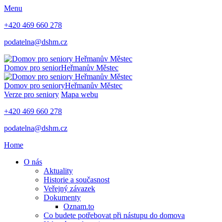
Menu
+420 469 660 278
podatelna@dshm.cz
Domov pro senior
Heřmanův Městec
Domov pro seniory
Heřmanův Městec
Verze pro seniory
Mapa webu
+420 469 660 278
podatelna@dshm.cz
Home
O nás
Aktuality
Historie a současnost
Veřejný závazek
Dokumenty
Oznam.to
Co budete potřebovat při nástupu do domova