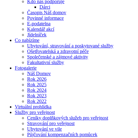
Kdo nás podporuje
Dárci
Časopis Náš domov
Povinné informace
E-podatelna
Kalendář akcí
Jídelníček
Co nabízíme
Ubytování, stravování a poskytované služby
Ošetřovatelská a zdravotní péče
Společenské a zájmové aktivity
Fakultativní služby
Fotogalerie
Náš Domov
Rok 2026
Rok 2025
Rok 2024
Rok 2023
Rok 2022
Virtuální prohlídka
Služby pro veřejnost
Ceníky doplňkových služeb pro veřejnost
Stravování pro veřejnost
Ubytování ve vile
Půjčování kompenzačních pomůcek