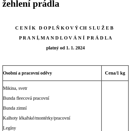
žehlení prádla
C E N Í K D O P L Ň K O V Ý CH S L U Ž E B
P R A N Í, M A N D L O V Á N Í P R Á D L A
platný od 1. 1. 2024
Osobní a pracovní oděvy
Cena/1 kg
Mikina, svetr
Bunda fleecová pracovní
Bunda zimní
Kalhoty lékařské/montérky/pracovní
Legíny