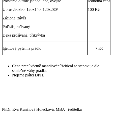
Prostěradlo froté jednoduché, dvojité
Jednotná cena
Ubrus /90x90, 120x140, 120x280/
100 Kč
Záclona, závěs
Polštář prošívaný
Deka prošívaná, přikrývka
Igelitový pytel na prádlo
7 Kč
Cena praní včetně mandlování/žehlení se stanovuje dle
skutečné váhy prádla.
Nejsme plátci DPH.
PhDr. Eva Kunátová Holečková, MBA - ředitelka