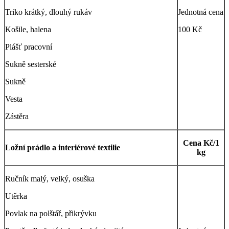
Triko krátký, dlouhý rukáv
Jednotná cena
Košile, halena
100 Kč
Plášť pracovní
Sukně sesterské
Sukně
Vesta
Zástěra
Cena Kč/1
Ložní prádlo a interiérové textilie
kg
Ručník malý, velký, osuška
Utěrka
Povlak na polštář, přikrývku