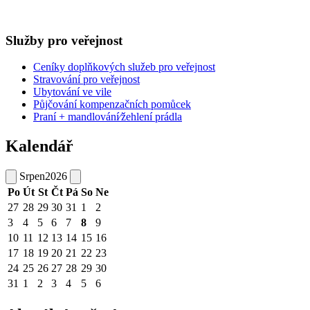
Služby pro veřejnost
Ceníky doplňkových služeb pro veřejnost
Stravování pro veřejnost
Ubytování ve vile
Půjčování kompenzačních pomůcek
Praní + mandlování⁄žehlení prádla
Kalendář
Srpen
2026
Po
Út
St
Čt
Pá
So
Ne
27
28
29
30
31
1
2
3
4
5
6
7
8
9
10
11
12
13
14
15
16
17
18
19
20
21
22
23
24
25
26
27
28
29
30
31
1
2
3
4
5
6