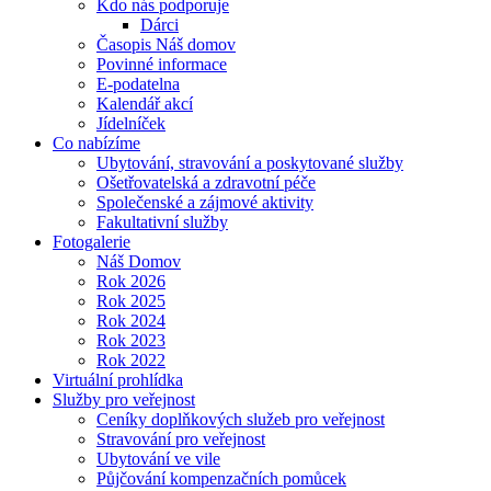
Kdo nás podporuje
Dárci
Časopis Náš domov
Povinné informace
E-podatelna
Kalendář akcí
Jídelníček
Co nabízíme
Ubytování, stravování a poskytované služby
Ošetřovatelská a zdravotní péče
Společenské a zájmové aktivity
Fakultativní služby
Fotogalerie
Náš Domov
Rok 2026
Rok 2025
Rok 2024
Rok 2023
Rok 2022
Virtuální prohlídka
Služby pro veřejnost
Ceníky doplňkových služeb pro veřejnost
Stravování pro veřejnost
Ubytování ve vile
Půjčování kompenzačních pomůcek