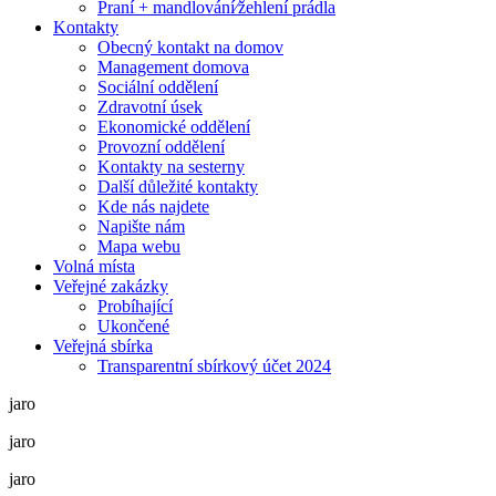
Praní + mandlování⁄žehlení prádla
Kontakty
Obecný kontakt na domov
Management domova
Sociální oddělení
Zdravotní úsek
Ekonomické oddělení
Provozní oddělení
Kontakty na sesterny
Další důležité kontakty
Kde nás najdete
Napište nám
Mapa webu
Volná místa
Veřejné zakázky
Probíhající
Ukončené
Veřejná sbírka
Transparentní sbírkový účet 2024
jaro
jaro
jaro