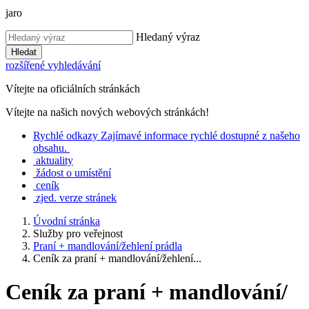
jaro
Hledaný výraz
Hledat
rozšířené vyhledávání
Vítejte na oficiálních stránkách
Vítejte na našich nových webových stránkách!
Rychlé
odkazy
Zajímavé informace rychlé dostupné z našeho
obsahu.
aktuality
žádost o umístění
ceník
zjed. verze stránek
Úvodní stránka
Služby pro veřejnost
Praní + mandlování/žehlení prádla
Ceník za praní + mandlování/žehlení...
Ceník za praní + mandlování/