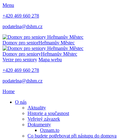
Menu
+420 469 660 278
podatelna@dshm.cz
Domov pro senior
Heřmanův Městec
Domov pro seniory
Heřmanův Městec
Verze pro seniory
Mapa webu
+420 469 660 278
podatelna@dshm.cz
Home
O nás
Aktuality
Historie a současnost
Veřejný závazek
Dokumenty
Oznam.to
Co budete potřebovat při nástupu do domova