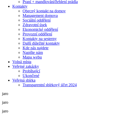
Praní + mandlování⁄žehlení prádla
Kontakty
Obecný kontakt na domov
Management domova
Sociální oddělení
Zdravotní úsek
Ekonomické oddělení
Provozní oddělení
Kontakty na sesterny
Další důležité kontakty
Kde nás najdete
Napište nám
Mapa webu
Volná místa
Veřejné zakázky
Probíhající
Ukončené
Veřejná sbírka
Transparentní sbírkový účet 2024
jaro
jaro
jaro