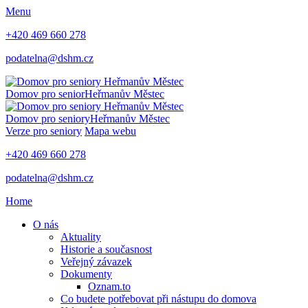
Menu
+420 469 660 278
podatelna@dshm.cz
Domov pro senior
Heřmanův Městec
Domov pro seniory
Heřmanův Městec
Verze pro seniory
Mapa webu
+420 469 660 278
podatelna@dshm.cz
Home
O nás
Aktuality
Historie a současnost
Veřejný závazek
Dokumenty
Oznam.to
Co budete potřebovat při nástupu do domova