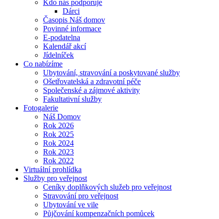
Kdo nás podporuje
Dárci
Časopis Náš domov
Povinné informace
E-podatelna
Kalendář akcí
Jídelníček
Co nabízíme
Ubytování, stravování a poskytované služby
Ošetřovatelská a zdravotní péče
Společenské a zájmové aktivity
Fakultativní služby
Fotogalerie
Náš Domov
Rok 2026
Rok 2025
Rok 2024
Rok 2023
Rok 2022
Virtuální prohlídka
Služby pro veřejnost
Ceníky doplňkových služeb pro veřejnost
Stravování pro veřejnost
Ubytování ve vile
Půjčování kompenzačních pomůcek