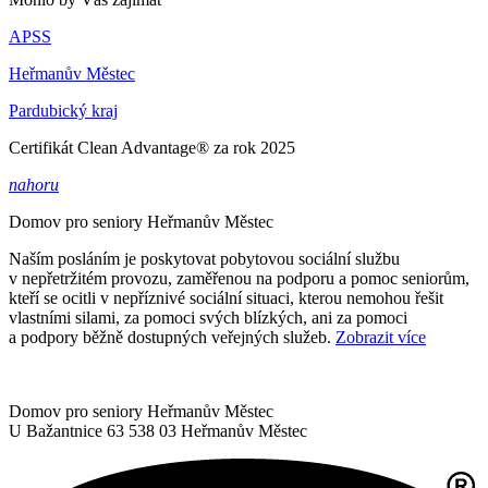
APSS
Heřmanův Městec
Pardubický kraj
Certifikát Clean Advantage® za rok 2025
nahoru
Domov pro seniory
Heřmanův Městec
Naším posláním je poskytovat pobytovou sociální službu
v nepřetržitém provozu, zaměřenou na podporu a pomoc seniorům,
kteří se ocitli v nepříznivé sociální situaci, kterou nemohou řešit
vlastními silami, za pomoci svých blízkých, ani za pomoci
a podpory běžně dostupných veřejných služeb.
Zobrazit více
Domov pro seniory Heřmanův Městec
U Bažantnice 63
538 03 Heřmanův Městec