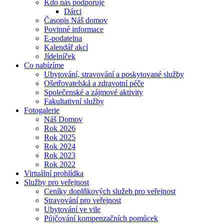
Kdo nás podporuje
Dárci
Časopis Náš domov
Povinné informace
E-podatelna
Kalendář akcí
Jídelníček
Co nabízíme
Ubytování, stravování a poskytované služby
Ošetřovatelská a zdravotní péče
Společenské a zájmové aktivity
Fakultativní služby
Fotogalerie
Náš Domov
Rok 2026
Rok 2025
Rok 2024
Rok 2023
Rok 2022
Virtuální prohlídka
Služby pro veřejnost
Ceníky doplňkových služeb pro veřejnost
Stravování pro veřejnost
Ubytování ve vile
Půjčování kompenzačních pomůcek