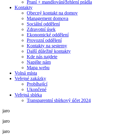
Praní + mandlování⁄žehlení prádla
Kontakty
Obecný kontakt na domov
Management domova
Sociální oddělení
Zdravotní úsek
Ekonomické oddělení
Provozní oddělení
Kontakty na sesterny
Další důležité kontakty
Kde nás najdete
Napište nám
Mapa webu
Volná místa
Veřejné zakázky
Probíhající
Ukončené
Veřejná sbírka
Transparentní sbírkový účet 2024
jaro
jaro
jaro