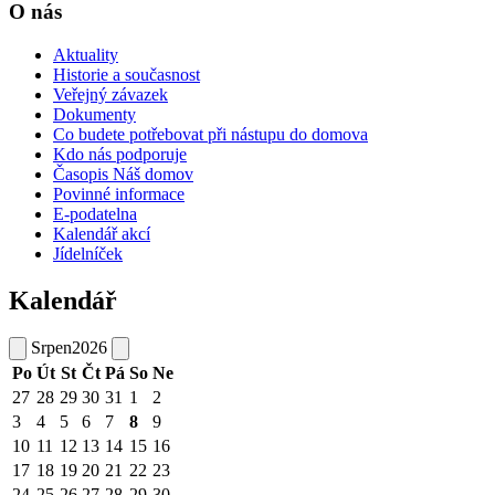
O nás
Aktuality
Historie a současnost
Veřejný závazek
Dokumenty
Co budete potřebovat při nástupu do domova
Kdo nás podporuje
Časopis Náš domov
Povinné informace
E-podatelna
Kalendář akcí
Jídelníček
Kalendář
Srpen
2026
Po
Út
St
Čt
Pá
So
Ne
27
28
29
30
31
1
2
3
4
5
6
7
8
9
10
11
12
13
14
15
16
17
18
19
20
21
22
23
24
25
26
27
28
29
30