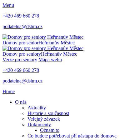
Menu
+420 469 660 278
podatelna@dshm.cz
Domov pro senior
Heřmanův Městec
Domov pro seniory
Heřmanův Městec
Verze pro seniory
Mapa webu
+420 469 660 278
podatelna@dshm.cz
Home
O nás
Aktuality
Historie a současnost
Veřejný závazek
Dokumenty
Oznam.to
Co budete potřebovat při nástupu do domova