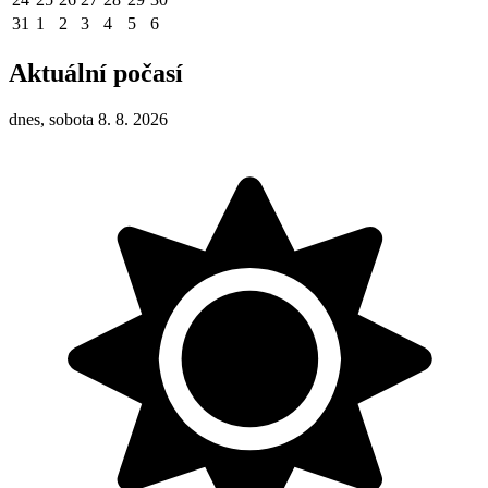
31
1
2
3
4
5
6
Aktuální počasí
dnes, sobota 8. 8. 2026