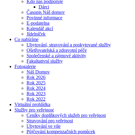
Kdo nás podporuje
Dárci
Časopis Náš domov
Povinné informace
E-podatelna
Kalendář akcí
Jídelníček
Co nabízíme
Ubytování, stravování a poskytované služby
Ošetřovatelská a zdravotní péče
Společenské a zájmové aktivity
Fakultativní služby
Fotogalerie
Náš Domov
Rok 2026
Rok 2025
Rok 2024
Rok 2023
Rok 2022
Virtuální prohlídka
Služby pro veřejnost
Ceníky doplňkových služeb pro veřejnost
Stravování pro veřejnost
Ubytování ve vile
Půjčování kompenzačních pomůcek