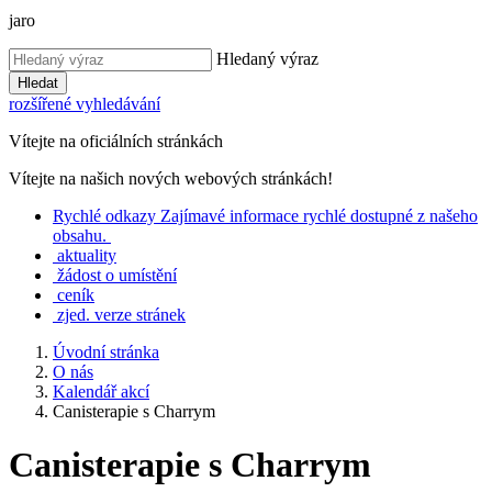
jaro
Hledaný výraz
Hledat
rozšířené vyhledávání
Vítejte na oficiálních stránkách
Vítejte na našich nových webových stránkách!
Rychlé
odkazy
Zajímavé informace rychlé dostupné z našeho
obsahu.
aktuality
žádost o umístění
ceník
zjed. verze stránek
Úvodní stránka
O nás
Kalendář akcí
Canisterapie s Charrym
Canisterapie s Charrym