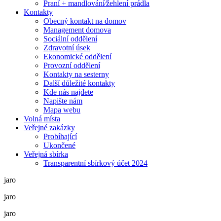
Praní + mandlování⁄žehlení prádla
Kontakty
Obecný kontakt na domov
Management domova
Sociální oddělení
Zdravotní úsek
Ekonomické oddělení
Provozní oddělení
Kontakty na sesterny
Další důležité kontakty
Kde nás najdete
Napište nám
Mapa webu
Volná místa
Veřejné zakázky
Probíhající
Ukončené
Veřejná sbírka
Transparentní sbírkový účet 2024
jaro
jaro
jaro