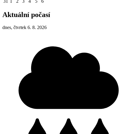
31
1
2
3
4
5
6
Aktuální počasí
dnes, čtvrtek 6. 8. 2026